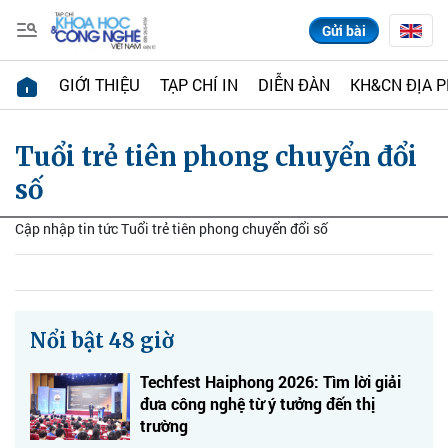
Gửi bài
GIỚI THIỆU
TẠP CHÍ IN
DIỄN ĐÀN
KH&CN ĐỊA 
Tuổi trẻ tiên phong chuyển đổi
số
Cập nhập tin tức Tuổi trẻ tiên phong chuyển đổi số
Nổi bật 48 giờ
Techfest Haiphong 2026: Tìm lời giải
đưa công nghệ từ ý tưởng đến thị
trường