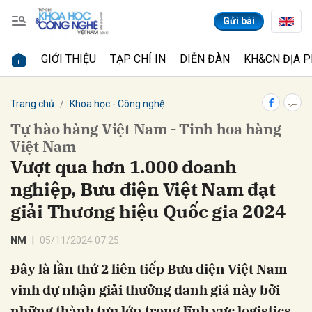
Gửi bài
GIỚI THIỆU
TẠP CHÍ IN
DIỄN ĐÀN
KH&CN ĐỊA 
Gửi bình luận
Trang chủ
Khoa học - Công nghệ
Tự hào hàng Việt Nam - Tinh hoa hàng
Việt Nam
Vượt qua hơn 1.000 doanh
nghiệp, Bưu điện Việt Nam đạt
giải Thương hiệu Quốc gia 2024
Hủy
Gửi
NM
05/11/2024 07:25
Đây là lần thứ 2 liên tiếp Bưu điện Việt Nam
vinh dự nhận giải thưởng danh giá này bởi
những thành tựu lớn trong lĩnh vực logistics,