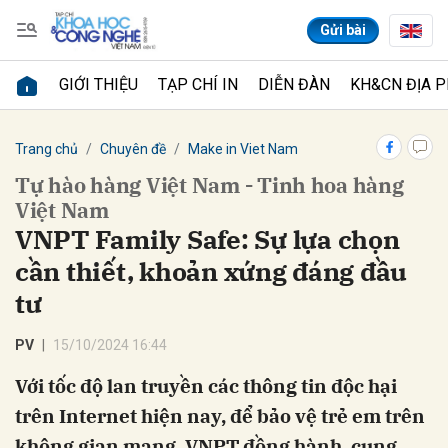
Gửi bài
GIỚI THIỆU
TẠP CHÍ IN
DIỄN ĐÀN
KH&CN ĐỊA 
Gửi bình luận
Trang chủ
Chuyên đề
Make in Viet Nam
Tự hào hàng Việt Nam - Tinh hoa hàng
Việt Nam
VNPT Family Safe: Sự lựa chọn
cần thiết, khoản xứng đáng đầu
tư
Hủy
Gửi
PV
15/10/2024 16:44
Với tốc độ lan truyền các thông tin độc hại
trên Internet hiện nay, để bảo vệ trẻ em trên
không gian mạng, VNPT đồng hành, cung