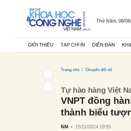
Thứ Năm, 06/08
GIỚI THIỆU
TẠP CHÍ IN
DIỄN ĐÀN
KH&CN
Trang chủ
Chuyển đổi số
Tự hào hàng Việt N
VNPT đồng hành
thành biểu tượ
NM
•
15/11/2024 19:55