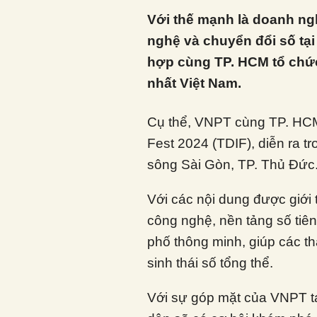
Với thế mạnh là doanh ngh
nghệ và chuyển đổi số tạ
hợp cùng TP. HCM tổ chức
nhất Việt Nam.
Cụ thể, VNPT cùng TP. HCM
Fest 2024 (TDIF), diễn ra t
sông Sài Gòn, TP. Thủ Đức
Với các nội dung được giới
công nghệ, nền tảng số tiên
phố thông minh, giúp các t
sinh thái số tổng thể.
Với sự góp mặt của VNPT tạ