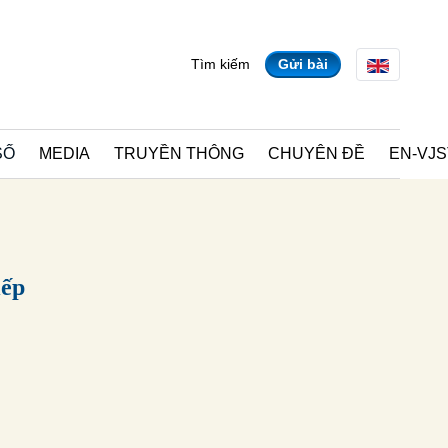
Tìm kiếm
Gửi bài
EDIA
TRUYỀN THÔNG
CHUYÊN ĐỀ
EN-VJST
tiếp