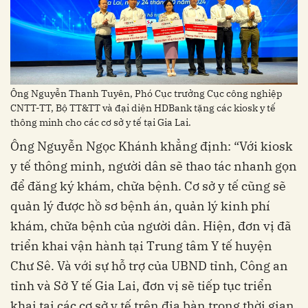
Ông Nguyễn Thanh Tuyên, Phó Cục trưởng Cục công nghiệp
CNTT-TT, Bộ TT&TT và đại diện HDBank tặng các kiosk y tế
thông minh cho các cơ sở y tế tại Gia Lai.
Ông Nguyễn Ngọc Khánh khẳng định: “Với kiosk
y tế thông minh, người dân sẽ thao tác nhanh gọn
để đăng ký khám, chữa bệnh. Cơ sở y tế cũng sẽ
quản lý được hồ sơ bệnh án, quản lý kinh phí
khám, chữa bệnh của người dân. Hiện, đơn vị đã
triển khai vận hành tại Trung tâm Y tế huyện
Chư Sê. Và với sự hỗ trợ của UBND tỉnh, Công an
tỉnh và Sở Y tế Gia Lai, đơn vị sẽ tiếp tục triển
khai tại các cơ sở y tế trên địa bàn trong thời gian