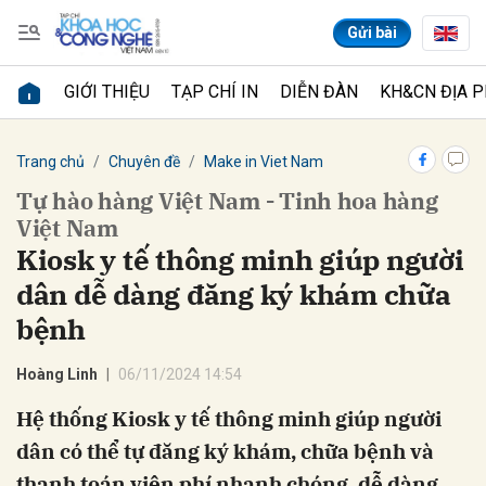
Gửi bài
GIỚI THIỆU
TẠP CHÍ IN
DIỄN ĐÀN
KH&CN ĐỊA 
Gửi bình luận
Trang chủ
Chuyên đề
Make in Viet Nam
Tự hào hàng Việt Nam - Tinh hoa hàng
Việt Nam
Kiosk y tế thông minh giúp người
dân dễ dàng đăng ký khám chữa
bệnh
Hủy
Gửi
Hoàng Linh
06/11/2024 14:54
Hệ thống Kiosk y tế thông minh giúp người
dân có thể tự đăng ký khám, chữa bệnh và
thanh toán viện phí nhanh chóng, dễ dàng.