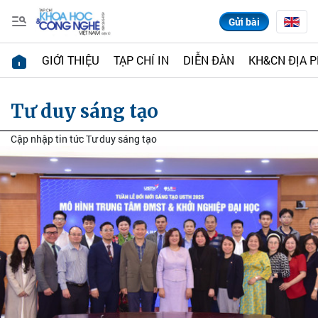
Gửi bài
GIỚI THIỆU
TẠP CHÍ IN
DIỄN ĐÀN
KH&CN ĐỊA 
Tư duy sáng tạo
Cập nhập tin tức Tư duy sáng tạo