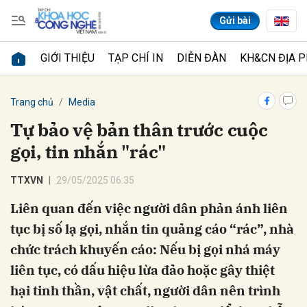
Gửi bài
GIỚI THIỆU
TẠP CHÍ IN
DIỄN ĐÀN
KH&CN ĐỊA 
Gửi bình luận
Trang chủ
Media
Tự bảo vệ bản thân trước cuộc
gọi, tin nhắn "rác"
TTXVN
29/05/2025 06:35
Liên quan đến việc người dân phản ánh liên
tục bị số lạ gọi, nhắn tin quảng cáo “rác”, nhà
Hủy
Gửi
chức trách khuyến cáo: Nếu bị gọi nhá máy
liên tục, có dấu hiệu lừa đảo hoặc gây thiệt
hại tinh thần, vật chất, người dân nên trình