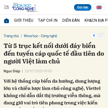
Gửi bài
GIỚI THIỆU
TẠP CHÍ IN
DIỄN ĐÀN
KH&CN ĐỊA 
Gửi bình luận
Trang chủ
Khoa học - Công nghệ
Từ 5 trục kết nối dưới đáy biển
đến tuyến cáp quốc tế đầu tiên do
người Việt làm chủ
Ngọc Diệp
23/07/2025 09:00
Với hệ thống cáp biển đa hướng, dung lượng
Hủy
Gửi
lớn và chiến lược làm chủ công nghệ, Viettel
không chỉ dẫn dắt thị trường viễn thông, mà
đang giữ vai trò tiên phong trong việc kiến