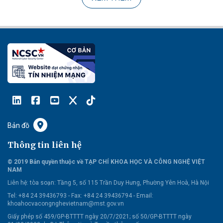
Bản đồ
Thông tin liên hệ
© 2019 Bản quyền thuộc về TẠP CHÍ KHOA HỌC VÀ CÔNG NGHỆ VIỆT
NAM
Liên hệ:
tòa soạn: Tầng 5, số 115 Trần Duy Hưng, Phường Yên Hoà, Hà Nội
Tel: +84 24 39436793 - Fax: +84 24 39436794 -
Email:
khoahocvacongnghevietnam@mst.gov.vn
Giấy phép số 459/GP-BTTTT ngày 20/7/2021; số 50/GP-BTTTT ngày