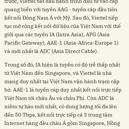
trước, Viettel bắt đầu hành trình đầu tư vào cáp
quang biển với tuyến AAG - tuyến cáp đầu tiên
kết nối Đông Nam Á với Mỹ. Sau đó, Viettel tiếp
tục mở rộng kết nối dữ liệu của Việt Nam với thế
giới qua các tuyến IA (Intra Asia), APG (Asia
Pacific Gateway), AAE-1 (Asia-Africa-Europe 1)
và mới nhất là ADC (Asia Direct Cable).
Trong số đó, IA hiện là tuyến có độ trễ thấp nhất
từ Việt Nam đến Singapore, và Viettel là nhà
mạng duy nhất tại Việt Nam vận hành trạm cập
bờ. AAE-1 là tuyến cáp duy nhất kết nối trực tiếp
Việt Nam tới châu Âu và châu Phi. Còn ADC là
niềm tự hào mới nhất, có dung lượng tối đa lên
đến 50 Tbps, kết nối trực tiếp cả 3 trung tâm
Internet hàng đầu châu Á gồm Singapore, Hồng