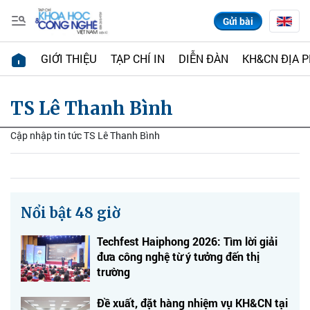
Gửi bài
GIỚI THIỆU
TẠP CHÍ IN
DIỄN ĐÀN
KH&CN ĐỊA 
TS Lê Thanh Bình
Cập nhập tin tức TS Lê Thanh Bình
Nổi bật 48 giờ
Techfest Haiphong 2026: Tìm lời giải
đưa công nghệ từ ý tưởng đến thị
trường
Đề xuất, đặt hàng nhiệm vụ KH&CN tại