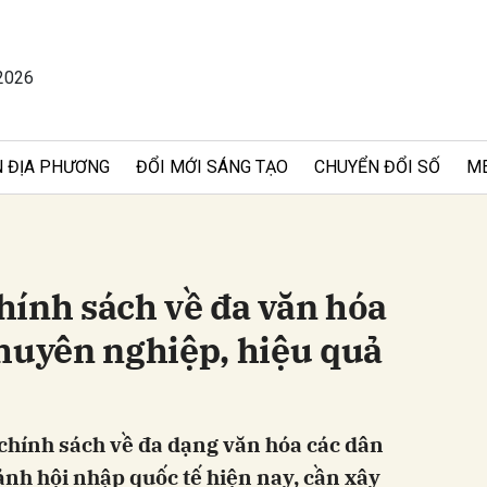
2026
bình luận
 ĐỊA PHƯƠNG
ĐỔI MỚI SÁNG TẠO
CHUYỂN ĐỔI SỐ
M
hính sách về đa văn hóa
chuyên nghiệp, hiệu quả
Hủy
G
chính sách về đa dạng văn hóa các dân
ảnh hội nhập quốc tế hiện nay, cần xây