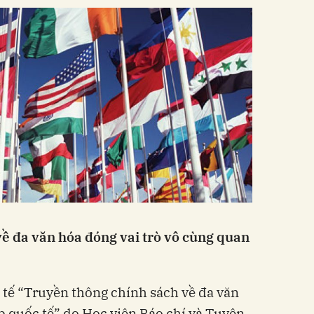
ề đa văn hóa đóng vai trò vô cùng quan
 tế “Truyền thông chính sách về đa văn
p quốc tế” do Học viện Báo chí và Tuyên