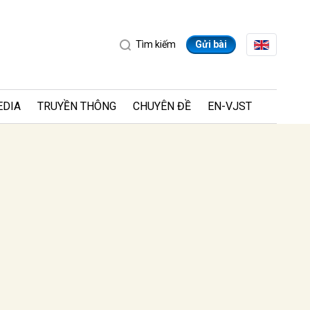
Tìm kiếm
Gửi bài
EDIA
TRUYỀN THÔNG
CHUYÊN ĐỀ
EN-VJST
ửi