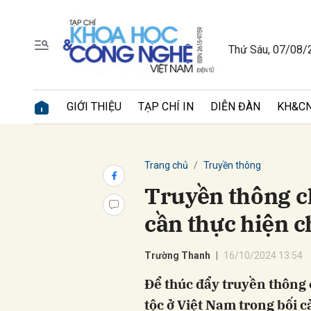
Thứ Sáu, 07/08/
Gửi 
GIỚI THIỆU
TẠP CHÍ IN
DIỄN ĐÀN
KH&CN
Trang chủ
Truyền thông
Truyền thông c
cần thực hiện 
Trường Thanh
16/10/2024 13:54
Để thúc đẩy truyền thông 
tộc ở Việt Nam trong bối c