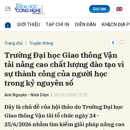
Gửi bài
GIỚI THIỆU
TẠP CHÍ IN
DIỄN ĐÀN
KH&CN ĐỊA 
Gửi bình luận
Trang chủ
Truyền thông
Trường Đại học Giao thông Vận
tải nâng cao chất lượng đào tạo vì
sự thành công của người học
trong kỷ nguyên số
Anh Nguyên - Ninh Diện
26/06/2026 12:29
Hủy
Gửi
Đây là chủ đề của hội thảo do Trường Đại học
Giao thông Vận tải tổ chức ngày 24 -
25/6/2026 nhằm tìm kiếm giải pháp nâng cao