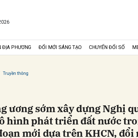
2026
bình luận
 ĐỊA PHƯƠNG
ĐỔI MỚI SÁNG TẠO
CHUYỂN ĐỔI SỐ
M
Truyền thông
Hủy
G
g ương sớm xây dựng Nghị q
ô hình phát triển đất nước tr
 đoạn mới dựa trên KHCN, đổi