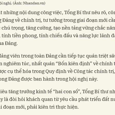
ội nghị. (Ảnh: Nhandan.vn)
t những nội dung công việc, Tổng Bí thư nêu rõ, cô
 Đảng về chính trị, tư tưởng trong giai đoạn mới cầ
 chú trọng, tăng cường, tạo nền tảng vững chắc nâ
, tính tiền phong, tính chiến đấu và năng lực lãnh 
ủa Đảng.
đảng viên trong toàn Đảng cần tiếp tục quán triệt sâ
n nghiêm túc, nhất quán “Bốn kiên định” về chính tr
ợc cụ thể hóa trong Quy định về Công tác chính trị,
ong Đảng được ban hành trong hội nghị này.
iêu tăng trưởng kinh tế “hai con số”, Tổng Bí thư n
 là đòi hỏi khách quan từ yêu cầu phát triển đất n
ai đoạn mới, phải kiên trì thực hiện.