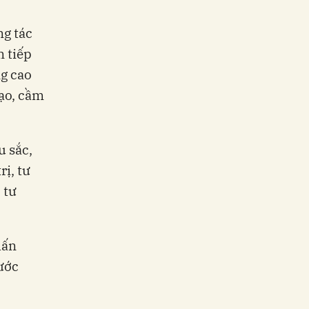
ng tác
n tiếp
ng cao
đạo, cầm
u sắc,
ị, tư
 tư
hấn
ước