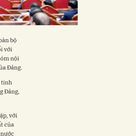
toàn bộ
i với
hóm nội
của Đảng.
 tinh
ng Đảng,
ập, với
ất của
t nước