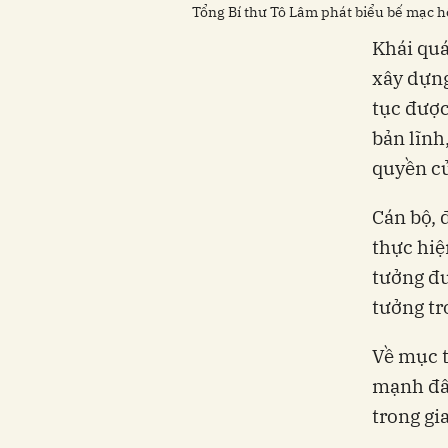
Tổng Bí thư Tô Lâm phát biểu bế mạc h
Khái quá
xây dựng
tục được
bản lĩnh
quyền c
Cán bộ, 
thực hiệ
tưởng đư
tưởng tr
Về mục t
mạnh đây
trong gi