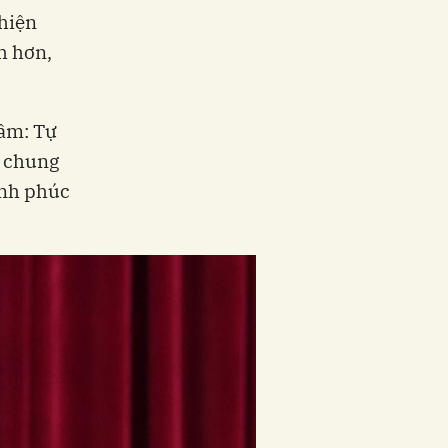
 hiện
h hơn,
âm: Tự
; chung
ạnh phúc