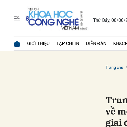
Thứ Bảy, 08/08/
Gửi 
GIỚI THIỆU
TẠP CHÍ IN
DIỄN ĐÀN
KH&CN
Trang chủ
Trun
về m
giai