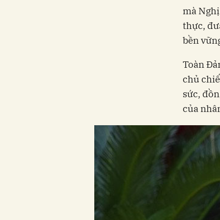
mà Nghị 
thực, đư
bền vững
Toàn Đả
chủ chiế
sức, đồn
của nhâ