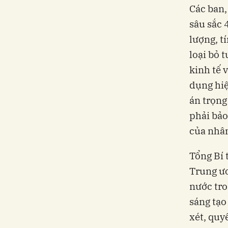
Các ban,
sâu sắc 
lượng, t
loại bỏ 
kinh tế 
dụng hiệ
án trọng
phải bảo
của nhân
Tổng Bí 
Trung ươ
nước tro
sáng tạo
xét, quy