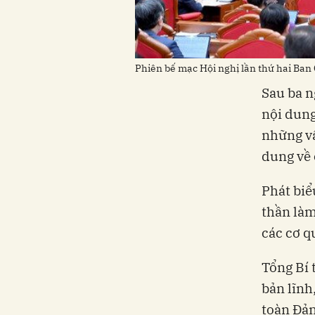
Phiên bế mạc Hội nghị lần thứ hai Ba
Sau ba n
nội dung
những vấ
dung về 
Phát biể
thần làm
các cơ q
Tổng Bí 
bản lĩnh
toàn Đản