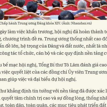
n Chấp hành Trung ương Đảng khóa XIV. (Ảnh: Nhandan.vn)
gày làm việc khẩn trương, hội nghị đã hoàn thành 
, chương trình đề ra. Trung ương thống nhất cao đố
n đề lớn, hệ trọng của Đảng và đất nước, nhất là n
công tác tổ chức, cán bộ và các quy định nền tảng 
u bế mạc hội nghị, Tổng Bí thư Tô Lâm đánh giá cao
 việc quyết liệt của các đồng chí Ủy viên Trung ươ
uan giúp việc và đại biểu dự hội nghị.
thư khẳng định tin tưởng với nền tảng đã được xác l
, quyết tâm chính trị cao và sự đồng lòng, thống nh
g, toàn dân, toàn quân, các mục tiêu phát triển đấ