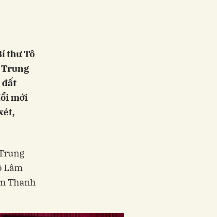
í thư Tô
, Trung
 đất
đổi mới
xét,
 Trung
Tô Lâm
rần Thanh