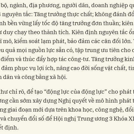
 bộ, ngành, địa phương, người dân, doanh nghiệp qu
4 nguyên tắc: Tăng trưởng thực chất; không đánh đổ
ính bền vững lấy tốc độ tăng trưởng đơn thuần; kiên
tư duy chạy theo thành tích. Kiên định nguyên tắc ổ
vĩ mô, kiểm soát lạm phát, bảo đảm các cân đối lớn.
u quả mọi nguồn lực sẵn có, tập trung ưu tiên cho 
 điểm và thúc đẩy hợp tác công-tư. Tăng trưởng kin
 đảm phục vụ lợi ích, nâng cao đời sống vật chất, t
 dân và công bằng xã hội.
thư chỉ rõ, để tạo “động lực của động lực” cho phát 
ng cần sớm xây dựng Nghị quyết về mô hình phát t
ng giai đoạn mới dựa trên khoa học, công nghệ, đổ
 và chuyển đổi số để Hội nghị Trung ương 3 Khóa 
ết định.