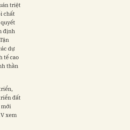
án triệt
i chất
 quyết
n định
 Tận
các dự
h tế cao
inh thần
triển,
riển đất
i mới
XIV xem