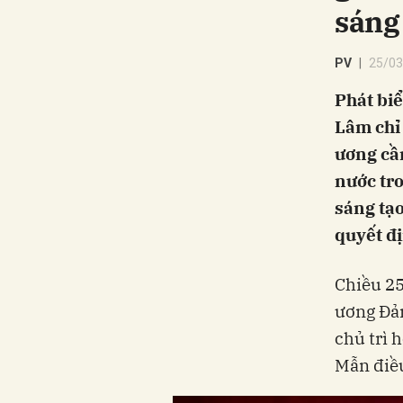
sáng
PV
25/03
Phát biể
Lâm chỉ 
ương cầ
nước tro
sáng tạo
quyết đ
Chiều 25
ương Đản
chủ trì 
Mẫn điề