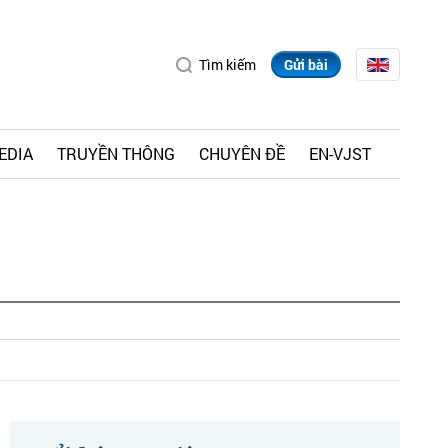
Tìm kiếm
Gửi bài
EDIA
TRUYỀN THÔNG
CHUYÊN ĐỀ
EN-VJST