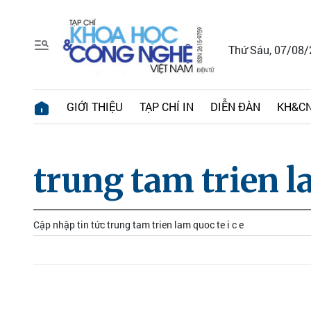
Thứ Sáu, 07/08
GIỚI THIỆU
TẠP CHÍ IN
DIỄN ĐÀN
KH&CN
trung tam trien la
Cập nhập tin tức trung tam trien lam quoc te i c e