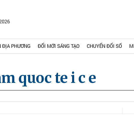
/2026
 ĐỊA PHƯƠNG
ĐỔI MỚI SÁNG TẠO
CHUYỂN ĐỔI SỐ
M
m quoc te i c e