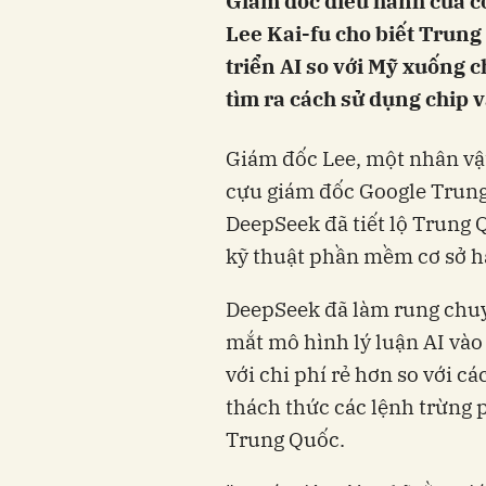
Giám đốc điều hành của c
Lee Kai-fu cho biết Trung
triển AI so với Mỹ xuống c
tìm ra cách sử dụng chip 
Giám đốc Lee, một nhân vật 
cựu giám đốc Google Trung 
DeepSeek đã tiết lộ Trung 
kỹ thuật phần mềm cơ sở h
DeepSeek đã làm rung chuy
mắt mô hình lý luận AI vào
với chi phí rẻ hơn so với c
thách thức các lệnh trừng
Trung Quốc.