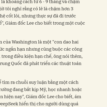
 là khoảng cách từ 6 - 9 tháng và chậm
iờ tôi nghĩ rằng có lẽ là chậm hơn 3
ệ cốt lõi, nhưng thực sự đã đi trước
hể", Giám đốc Lee cho biết trong một cuộc
n của Washington là một "con dao hai
thức ngắn hạn nhưng cũng buộc các công
 trong điều kiện hạn chế, ông nói thêm,
Trung Quốc đã phát triển các thuật toán
ể tìm ra chuỗi suy luận bằng một cách
 cường đang bắt kịp Mỹ, học nhanh hoặc
ơn hiện nay", Giám đốc Lee cho biết, ám
DeepSeek hiển thị cho người dùng quá