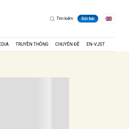
Tìm kiếm
Gửi bài
EDIA
TRUYỀN THÔNG
CHUYÊN ĐỀ
EN-VJST
tiếp