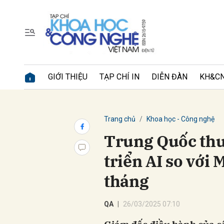
GIỚI THIỆU
TẠP CHÍ IN
DIỄN ĐÀN
KH&CN
Trang chủ
Khoa học - Công nghệ
Trung Quốc thu
triển AI so với
tháng
QA
26/03/2025 07:10