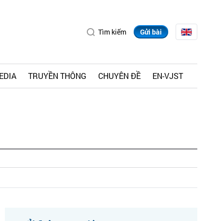
Tìm kiếm
Gửi bài
EDIA
TRUYỀN THÔNG
CHUYÊN ĐỀ
EN-VJST