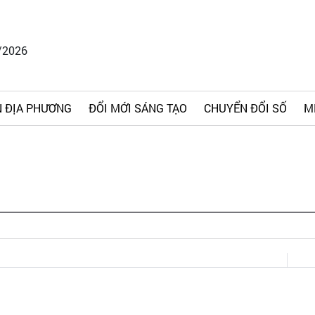
/2026
 ĐỊA PHƯƠNG
ĐỔI MỚI SÁNG TẠO
CHUYỂN ĐỔI SỐ
M