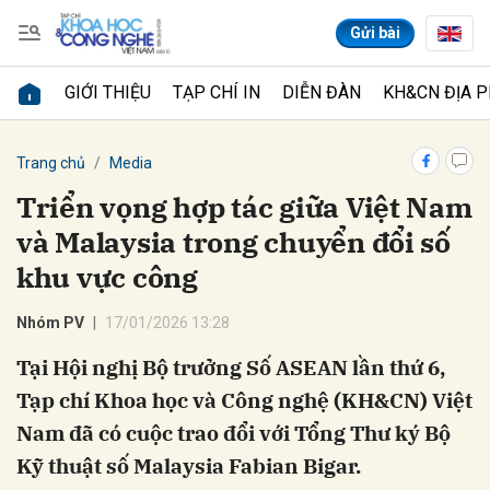
Gửi bài
GIỚI THIỆU
TẠP CHÍ IN
DIỄN ĐÀN
KH&CN ĐỊA 
Gửi bình luận
Trang chủ
Media
Triển vọng hợp tác giữa Việt Nam
và Malaysia trong chuyển đổi số
khu vực công
Nhóm PV
17/01/2026 13:28
Tại Hội nghị Bộ trưởng Số ASEAN lần thứ 6,
Hủy
Gửi
Tạp chí Khoa học và Công nghệ (KH&CN) Việt
Nam đã có cuộc trao đổi với Tổng Thư ký Bộ
Kỹ thuật số Malaysia Fabian Bigar.