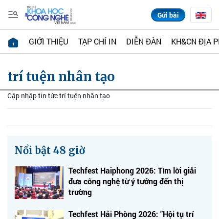
Gửi bài
GIỚI THIỆU
TẠP CHÍ IN
DIỄN ĐÀN
KH&CN ĐỊA 
trí tuện nhân tạo
Cập nhập tin tức trí tuện nhân tạo
Nổi bật 48 giờ
Techfest Haiphong 2026: Tìm lời giải
đưa công nghệ từ ý tưởng đến thị
trường
Techfest Hải Phòng 2026: "Hội tụ trí