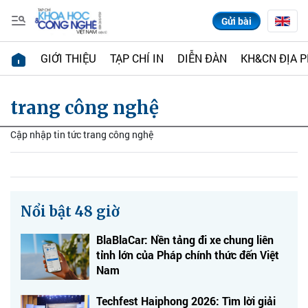
Gửi bài
GIỚI THIỆU
TẠP CHÍ IN
DIỄN ĐÀN
KH&CN ĐỊA 
trang công nghệ
Cập nhập tin tức trang công nghệ
Nổi bật 48 giờ
BlaBlaCar: Nền tảng đi xe chung liên
tỉnh lớn của Pháp chính thức đến Việt
Nam
Techfest Haiphong 2026: Tìm lời giải