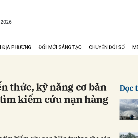
/2026
bình luận
 ĐỊA PHƯƠNG
ĐỔI MỚI SÁNG TẠO
CHUYỂN ĐỔI SỐ
M
ến thức, kỹ năng cơ bản
Đọc 
tìm kiếm cứu nạn hàng
Hủy
G