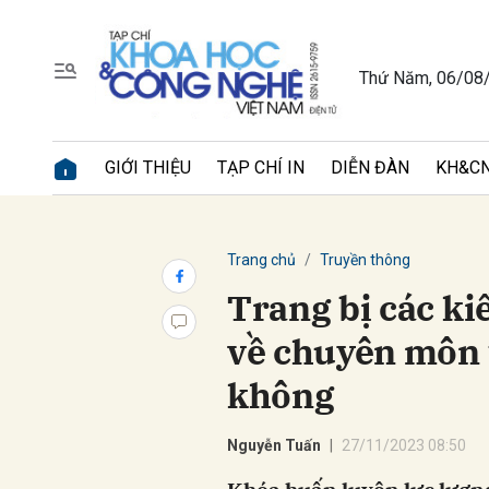
Thứ Năm, 06/08
Gửi 
GIỚI THIỆU
TẠP CHÍ IN
DIỄN ĐÀN
KH&CN
Trang chủ
Truyền thông
Trang bị các ki
về chuyên môn 
không
Nguyễn Tuấn
27/11/2023 08:50