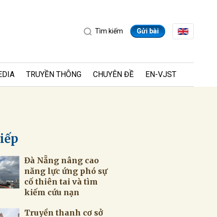
Tìm kiếm
Gửi bài
EDIA
TRUYỀN THÔNG
CHUYÊN ĐỀ
EN-VJST
tiếp
Đà Nẵng nâng cao
ửi
năng lực ứng phó sự
cố thiên tai và tìm
kiếm cứu nạn
Truyền thanh cơ sở