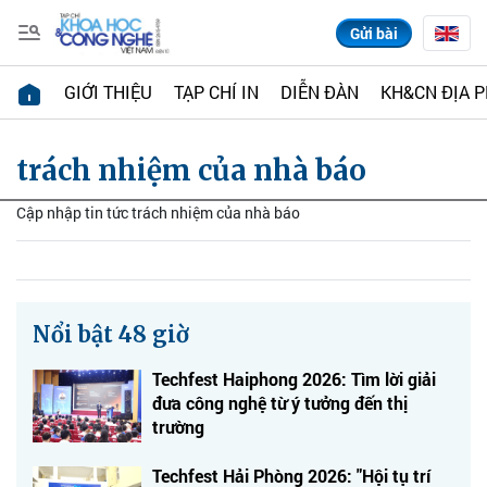
Gửi bài
GIỚI THIỆU
TẠP CHÍ IN
DIỄN ĐÀN
KH&CN ĐỊA 
trách nhiệm của nhà báo
Cập nhập tin tức trách nhiệm của nhà báo
Nổi bật 48 giờ
Techfest Haiphong 2026: Tìm lời giải
đưa công nghệ từ ý tưởng đến thị
trường
Techfest Hải Phòng 2026: "Hội tụ trí