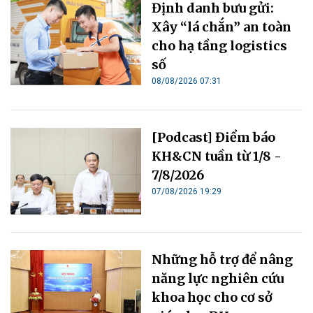
Định danh bưu gửi:
Xây “lá chắn” an toàn
cho hạ tầng logistics
số
08/08/2026 07:31
[Podcast] Điểm báo
KH&CN tuần từ 1/8 -
7/8/2026
07/08/2026 19:29
Những hỗ trợ để nâng
năng lực nghiên cứu
khoa học cho cơ sở