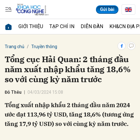
Gửi bài
GIỚI THIỆU
TẠP CHÍ IN
DIỄN ĐÀN
KH&CN ĐỊA 
Gửi bình luận
Trang chủ
Truyền thông
Tổng cục Hải Quan: 2 tháng đầu
năm xuất nhập khẩu tăng 18,6%
so với cùng kỳ năm trước
Đỗ Thêu
04/03/2024 15:08
Tổng xuất nhập khẩu 2 tháng đầu năm 2024
Hủy
Gửi
ước đạt 113,96 tỷ USD, tăng 18,6% (tương ứng
tăng 17,9 tỷ USD) so với cùng kỳ năm trước.