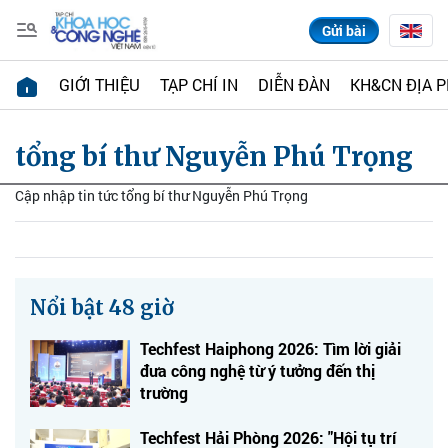
Gửi bài
GIỚI THIỆU
TẠP CHÍ IN
DIỄN ĐÀN
KH&CN ĐỊA 
tổng bí thư Nguyễn Phú Trọng
Cập nhập tin tức tổng bí thư Nguyễn Phú Trọng
Nổi bật 48 giờ
Techfest Haiphong 2026: Tìm lời giải
đưa công nghệ từ ý tưởng đến thị
trường
Techfest Hải Phòng 2026: "Hội tụ trí