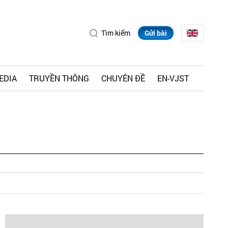
Tìm kiếm
Gửi bài
EDIA
TRUYỀN THÔNG
CHUYÊN ĐỀ
EN-VJST