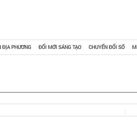
 ĐỊA PHƯƠNG
ĐỔI MỚI SÁNG TẠO
CHUYỂN ĐỔI SỐ
M