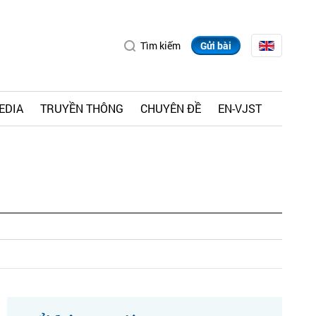
Tìm kiếm
Gửi bài
EDIA
TRUYỀN THÔNG
CHUYÊN ĐỀ
EN-VJST