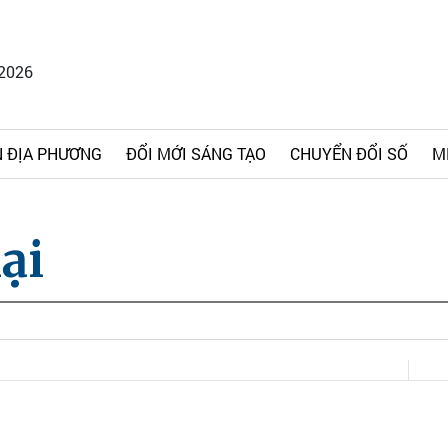
/2026
 ĐỊA PHƯƠNG
ĐỔI MỚI SÁNG TẠO
CHUYỂN ĐỔI SỐ
M
ại