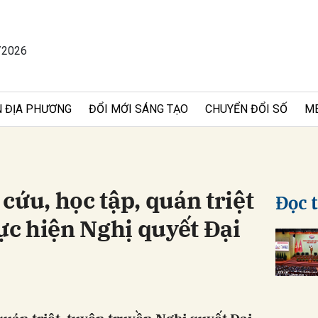
/2026
bình luận
 ĐỊA PHƯƠNG
ĐỔI MỚI SÁNG TẠO
CHUYỂN ĐỔI SỐ
M
cứu, học tập, quán triệt
Đọc 
hực hiện Nghị quyết Đại
Hủy
G