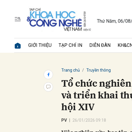
Thứ Năm, 06/08
Gửi 
GIỚI THIỆU
TẠP CHÍ IN
DIỄN ĐÀN
KH&CN
Trang chủ
Truyền thông
Tổ chức nghiên 
và triển khai t
hội XIV
PV
26/01/2026 09:18