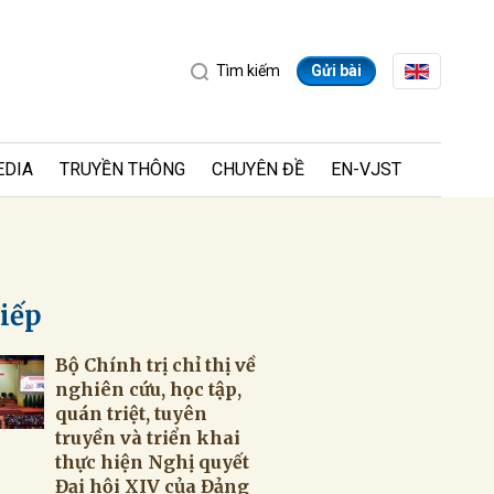
Tìm kiếm
Gửi bài
EDIA
TRUYỀN THÔNG
CHUYÊN ĐỀ
EN-VJST
tiếp
Bộ Chính trị chỉ thị về
ửi
nghiên cứu, học tập,
quán triệt, tuyên
truyền và triển khai
thực hiện Nghị quyết
Đại hội XIV của Đảng