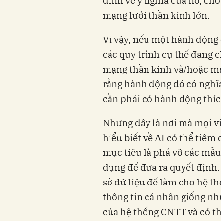
định về ý nghĩa của nó, ch
mạng lưới thần kinh lớn.
Vì vậy, nếu một hành động c
các quy trình cụ thể đang c
mạng thần kinh và/hoặc máy
rằng hành động đó có nghĩa
cần phải có hành động thíc
Nhưng đây là nơi mà mọi v
hiểu biết về AI có thể tiêm 
mục tiêu là phá vỡ các mẫu
dụng để đưa ra quyết định.
sở dữ liệu để làm cho hệ t
thông tin cá nhân giống n
của hệ thống CNTT và có th