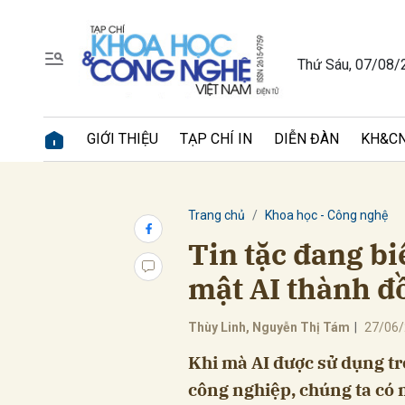
Thứ Sáu, 07/08/
Gửi 
GIỚI THIỆU
TẠP CHÍ IN
DIỄN ĐÀN
KH&CN
Trang chủ
Khoa học - Công nghệ
Tin tặc đang b
mật AI thành 
Thùy Linh, Nguyễn Thị Tám
|
27/06/
Khi mà AI được sử dụng tr
công nghiệp, chúng ta có m