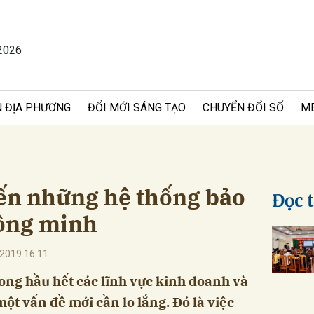
2026
bình luận
 ĐỊA PHƯƠNG
ĐỔI MỚI SÁNG TẠO
CHUYỂN ĐỔI SỐ
M
iến những hệ thống bảo
Đọc 
đồng minh
Hủy
G
2019 16:11
ong hầu hết các lĩnh vực kinh doanh và
ột vấn đề mới cần lo lắng. Đó là việc