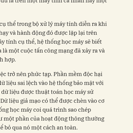
o dù là trên một máy tính cá nhân hay một
ụ thể trong bộ xử lý máy tính diễn ra khi
hạy và hành động đó được lặp lại trên
 tính cụ thể, hệ thống học máy sẽ biết
 là một cuộc tấn công mạng đã xảy ra và
h hợp.
iệc trở nên phức tạp. Phần mềm độc hại
dữ liệu sai lệch vào hệ thống bảo mật với
 dữ liệu được thuật toán học máy sử
 Dữ liệu giả mạo có thể được chèn vào cơ
hống học máy coi quá trình sao chép
hư một phần của hoạt động thông thường
ể bỏ qua nó một cách an toàn.