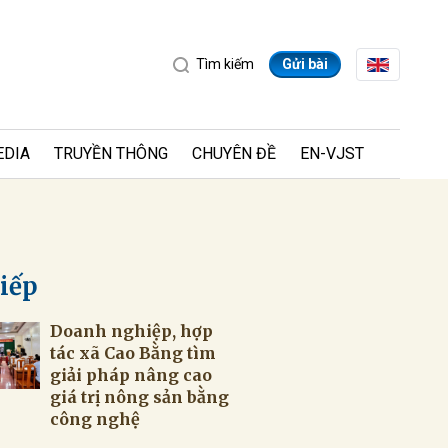
Tìm kiếm
Gửi bài
EDIA
TRUYỀN THÔNG
CHUYÊN ĐỀ
EN-VJST
tiếp
Doanh nghiệp, hợp
ửi
tác xã Cao Bằng tìm
giải pháp nâng cao
giá trị nông sản bằng
công nghệ