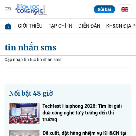
Gửi bài
GIỚI THIỆU
TẠP CHÍ IN
DIỄN ĐÀN
KH&CN ĐỊA 
tin nhắn sms
Cập nhập tin tức tin nhắn sms
Nổi bật 48 giờ
Techfest Haiphong 2026: Tìm lời giải
đưa công nghệ từ ý tưởng đến thị
trường
Đề xuất, đặt hàng nhiệm vụ KH&CN tại