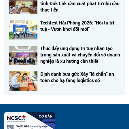
tỉnh Đắk Lắk cần xuất phát từ nhu cầu
thực tiễn
Techfest Hải Phòng 2026: "Hội tụ trí
tuệ - Vươn khơi đổi mới"
Thúc đẩy ứng dụng trí tuệ nhân tạo
trong sản xuất và chuyển đổi số doanh
nghiệp là xu hướng cần thiết
Định danh bưu gửi: Xây “lá chắn” an
toàn cho hạ tầng logistics số