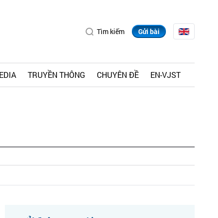
Tìm kiếm
Gửi bài
EDIA
TRUYỀN THÔNG
CHUYÊN ĐỀ
EN-VJST