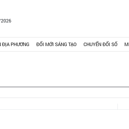
/2026
 ĐỊA PHƯƠNG
ĐỔI MỚI SÁNG TẠO
CHUYỂN ĐỔI SỐ
M