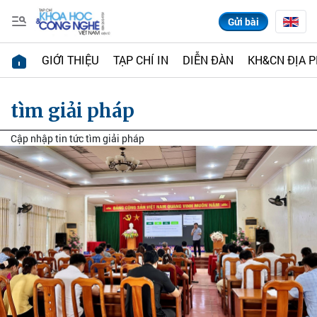
Gửi bài
GIỚI THIỆU
TẠP CHÍ IN
DIỄN ĐÀN
KH&CN ĐỊA 
tìm giải pháp
Cập nhập tin tức tìm giải pháp