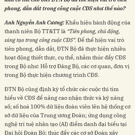
phong, dẫn dắt trong công cuộc CĐS như thế nào?
Anh Nguyễn Anh Cương:
Khẩu hiệu hành động của
thanh niên Bộ TT&TT là
“Tiên phong, chủ động,
sáng tạo trong công cuộc CĐS”.
Để thể hiện vai trò
tiên phong, dẫn dắt, ĐTN Bộ đã thực hiện nhiều
hoạt động thiết thực, cụ thể, nhằm thúc đẩy CĐS
trong Bộ như: Hỗ trợ Đảng Bộ, các cơ quan, đơn vị
trong Bộ thực hiện chương trình CĐS.
ĐTN Bộ cũng định kỳ tổ chức các cuộc thi tìm
hiểu về CĐS để nâng cao nhận thức và kỹ năng
số; số hoá 100% dữ liệu đoàn viên lên hệ thống cơ
sở dữ liệu của Trung ương Đoàn; ứng dụng công
nghệ trí tuệ nhân tạo (AI) điểm danh đại biểu tại
Đại hội Đoàn Bộ; thúc đẩy các cơ sở Đoàn xây