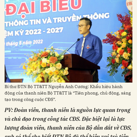
Bí thư ĐTN Bộ TT&TT Nguyễn Anh Cương: Khẩu hiệu hành
động của thanh niên Bộ TT&TT là “Tiên phong, chủ động, sáng
tạo trong công cuộc CĐS”.
PV: Đoàn viên, thanh niên là nguồn lực quan trọng
và chủ đạo trong công tác CĐS. Đặc biệt lại là lực
lượng đoàn viên, thanh niên của Bộ dẫn dắt về CĐS,
anh có thể cho biết
ĐTN Bộ đã thể hiện vai trò tiên