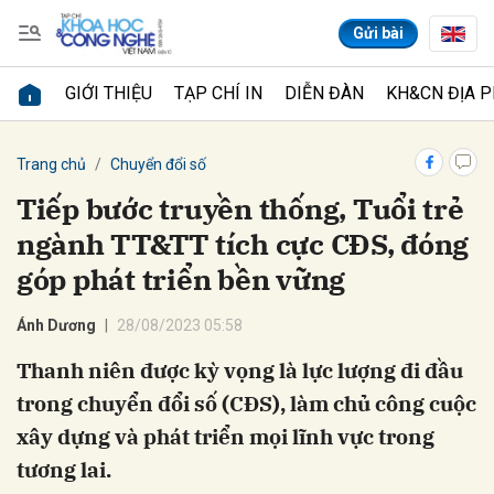
Gửi bài
GIỚI THIỆU
TẠP CHÍ IN
DIỄN ĐÀN
KH&CN ĐỊA 
Gửi bình luận
Trang chủ
Chuyển đổi số
Tiếp bước truyền thống, Tuổi trẻ
ngành TT&TT tích cực CĐS, đóng
góp phát triển bền vững
Ánh Dương
28/08/2023 05:58
Thanh niên được kỳ vọng là lực lượng đi đầu
Hủy
Gửi
trong chuyển đổi số (CĐS), làm chủ công cuộc
xây dựng và phát triển mọi lĩnh vực trong
tương lai.