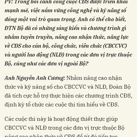
PV: Trong bối cảnh công cuộc CĐS được triển khai
mạnh mẽ, việc nắm vững công nghệ và kỹ năng số
đóng một vai trò quan trọng.
Anh có thể cho biết,
ĐTN Bộ đã có những sáng kiến và chương trình gì
nhằm tuyên truyền, nâng cao nhận thức, năng lực
về CĐS cho cán bộ, công chức, viên chức (CBCCVC)
và người lao động (NLĐ) trong các đơn vị trực thuộc
Bộ, cũng như các đơn vị ngoài Bộ?
Anh Nguyễn Anh Cương:
Nhằm nâng cao nhận
thức và kỹ năng số cho CBCCVC và NLĐ, Đoàn Bộ
đã tích cực hỗ trợ thực hiện các chương trình CĐS,
định kỳ tổ chức các cuộc thi tìm hiểu về CĐS.
Các cuộc thi này là hoạt động thiết thực giúp
CBCCVC và NLĐ trong các đơn vị trực thuộc Bộ
nâng cao nhận thức về CĐS để từ đó tiếp tục