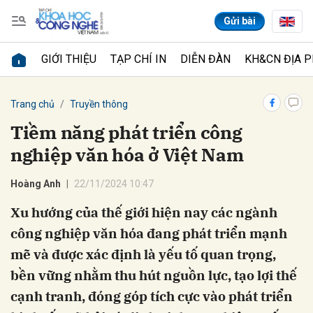
Gửi bài
GIỚI THIỆU
TẠP CHÍ IN
DIỄN ĐÀN
KH&CN ĐỊA 
Gửi bình luận
Trang chủ
Truyền thông
Tiềm năng phát triển công
nghiệp văn hóa ở Việt Nam
Hoàng Anh
22/11/2024 10:47
Xu hướng của thế giới hiện nay các ngành
công nghiệp văn hóa đang phát triển mạnh
Hủy
Gửi
mẽ và được xác định là yếu tố quan trọng,
bền vững nhằm thu hút nguồn lực, tạo lợi thế
cạnh tranh, đóng góp tích cực vào phát triển