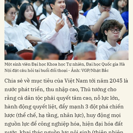
Một sinh viên Đại học Khoa học Tự nhiên, Đại học Quốc gia Hà
Nội đặt câu hỏi tại buổi đối thoại - Ảnh: VGP/Nhật Bắc
Chia sẻ về mục tiêu của Việt Nam tới năm 2045 là
nước phát triển, thu nhập cao, Thủ tướng cho
rằng cả dân tộc phải quyết tâm cao, nỗ lực lớn,
hành động quyết liệt, đẩy mạnh 3 đột phá chiến
lược (thể chế, hạ tầng, nhân lực), huy động mọi
nguồn lực để công nghiệp hóa, hiện đại hóa đất
nước, khai thác nguồn lực nội sinh (thiên nhiên,