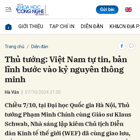
Gửi bài
GIỚI THIỆU
TẠP CHÍ IN
DIỄN ĐÀN
KH&CN ĐỊA 
Gửi bình luận
Trang chủ
Diễn đàn
Thủ tướng: Việt Nam tự tin, bản
lĩnh bước vào kỷ nguyên thông
minh
Hà Văn
07/10/2024 21:30
Chiều 7/10, tại Đại học Quốc gia Hà Nội, Thủ
Hủy
Gửi
tướng Phạm Minh Chính cùng Giáo sư Klaus
Schwab, Nhà sáng lập kiêm Chủ tịch Diễn
đàn Kinh tế thế giới (WEF) đã cùng giao lưu,