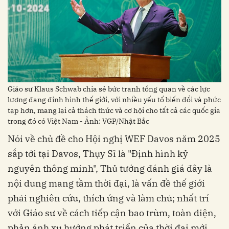
Giáo sư Klaus Schwab chia sẻ bức tranh tổng quan về các lực
lượng đang định hình thế giới, với nhiều yếu tố biến đổi và phức
tạp hơn, mang lại cả thách thức và cơ hội cho tất cả các quốc gia
trong đó có Việt Nam - Ảnh: VGP/Nhật Bắc
Nói về chủ đề cho Hội nghị WEF Davos năm 2025
sắp tới tại Davos, Thụy Sĩ là "Định hình kỷ
nguyên thông minh", Thủ tướng đánh giá đây là
nội dung mang tầm thời đại, là vấn đề thế giới
phải nghiên cứu, thích ứng và làm chủ; nhất trí
với Giáo sư về cách tiếp cận bao trùm, toàn diện,
phản ánh xu hướng phát triển của thời đại mới