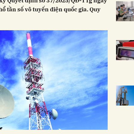
ký Quyết định số 37/2025/QĐ-TTg ngày
ổ tần số vô tuyến điện quốc gia. Quy