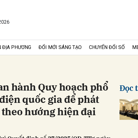
2026
bình luận
 ĐỊA PHƯƠNG
ĐỔI MỚI SÁNG TẠO
CHUYỂN ĐỔI SỐ
M
an hành Quy hoạch phổ
Đọc 
 điện quốc gia để phát
Hủy
G
ố theo hướng hiện đại