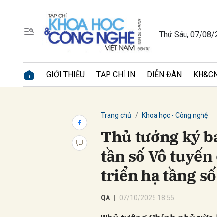
Thứ Sáu, 07/08/
Gửi 
GIỚI THIỆU
TẠP CHÍ IN
DIỄN ĐÀN
KH&CN
Trang chủ
Khoa học - Công nghệ
Thủ tướng ký b
tần số Vô tuyến
triển hạ tầng s
QA
07/10/2025 18:55