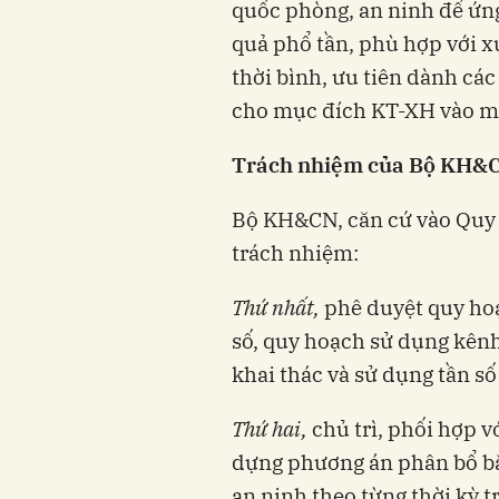
quốc phòng, an ninh để ứn
quả phổ tần, phù hợp với x
thời bình, ưu tiên dành cá
cho mục đích KT-XH vào m
Trách nhiệm của Bộ KH&CN
Bộ KH&CN, căn cứ vào Quy 
trách nhiệm:
Thứ nhất,
phê duyệt quy ho
số, quy hoạch sử dụng kênh 
khai thác và sử dụng tần s
Thứ hai,
chủ trì, phối hợp 
dựng phương án phân bổ b
an ninh theo từng thời kỳ 