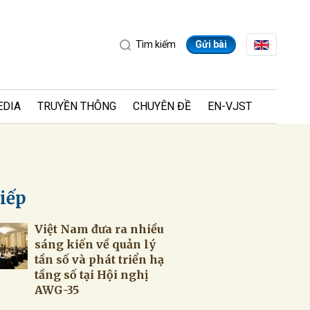
Tìm kiếm
Gửi bài
EDIA
TRUYỀN THÔNG
CHUYÊN ĐỀ
EN-VJST
tiếp
Việt Nam đưa ra nhiều
ửi
sáng kiến về quản lý
tần số và phát triển hạ
tầng số tại Hội nghị
AWG-35