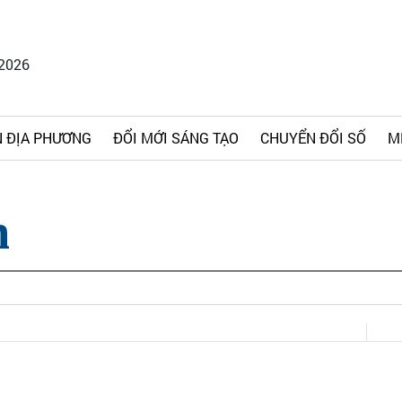
/2026
 ĐỊA PHƯƠNG
ĐỔI MỚI SÁNG TẠO
CHUYỂN ĐỔI SỐ
M
n