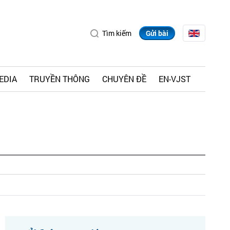
Tìm kiếm
Gửi bài
EDIA
TRUYỀN THÔNG
CHUYÊN ĐỀ
EN-VJST