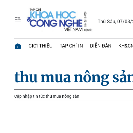
Thứ Sáu, 07/08
GIỚI THIỆU
TẠP CHÍ IN
DIỄN ĐÀN
KH&CN
thu mua nông sả
Cập nhập tin tức thu mua nông sản