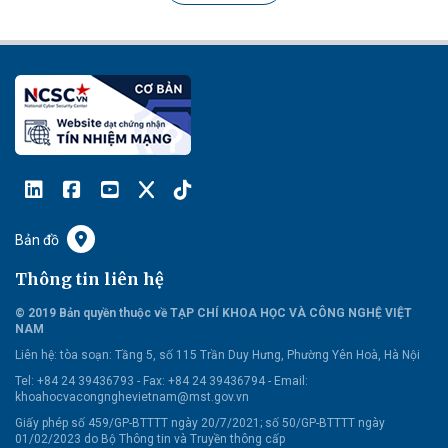
Bản đồ
Thông tin liên hệ
© 2019 Bản quyền thuộc về TẠP CHÍ KHOA HỌC VÀ CÔNG NGHỆ VIỆT
NAM
Liên hệ:
tòa soạn: Tầng 5, số 115 Trần Duy Hưng, Phường Yên Hoà, Hà Nội
Tel: +84 24 39436793 - Fax: +84 24 39436794 -
Email:
khoahocvacongnghevietnam@mst.gov.vn
Giấy phép số 459/GP-BTTTT ngày 20/7/2021; số 50/GP-BTTTT ngày
01/02/2023 do Bộ Thông tin và Truyền thông cấp