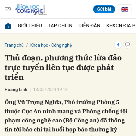
Gửi bài
GIỚI THIỆU
TẠP CHÍ IN
DIỄN ĐÀN
KH&CN ĐỊA 
Gửi bình luận
Trang chủ
Khoa học - Công nghệ
Thủ đoạn, phương thức lừa đảo
trực tuyến liên tục được phát
triển
Hoàng Linh
13/05/2024 19:18
Ông Vũ Trọng Nghĩa, Phó trưởng Phòng 5
Hủy
Gửi
thuộc Cục An ninh mạng và Phòng chống tội
phạm công nghệ cao (Bộ Công an) đã thông
tin tới báo chí tại buổi họp báo thường kỳ