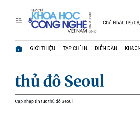
Chủ Nhật, 09/0
GIỚI THIỆU
TẠP CHÍ IN
DIỄN ĐÀN
KH&CN
thủ đô Seoul
Cập nhập tin tức thủ đô Seoul