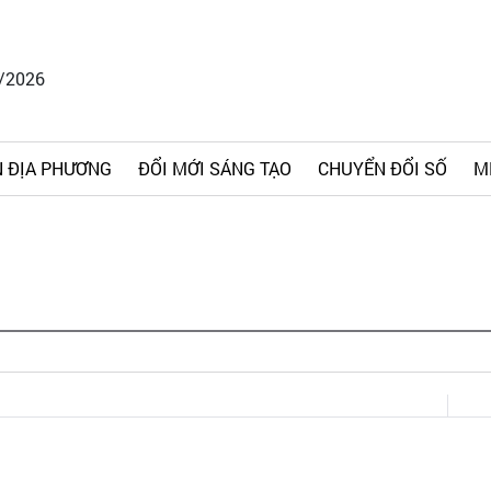
8/2026
 ĐỊA PHƯƠNG
ĐỔI MỚI SÁNG TẠO
CHUYỂN ĐỔI SỐ
M