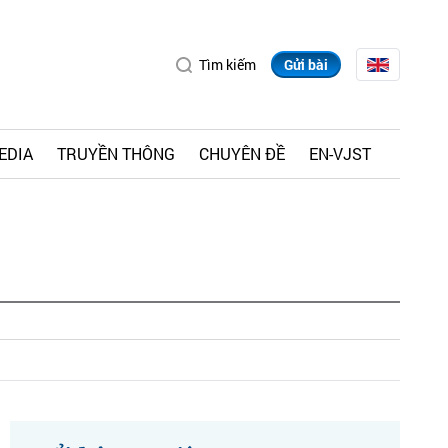
Tìm kiếm
Gửi bài
EDIA
TRUYỀN THÔNG
CHUYÊN ĐỀ
EN-VJST