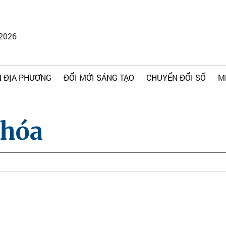
/2026
 ĐỊA PHƯƠNG
ĐỔI MỚI SÁNG TẠO
CHUYỂN ĐỔI SỐ
M
 hóa