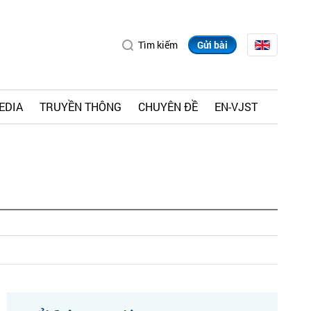
Tìm kiếm
Gửi bài
EDIA
TRUYỀN THÔNG
CHUYÊN ĐỀ
EN-VJST