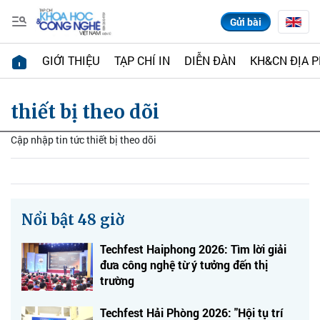
Gửi bài
GIỚI THIỆU
TẠP CHÍ IN
DIỄN ĐÀN
KH&CN ĐỊA 
thiết bị theo dõi
Cập nhập tin tức thiết bị theo dõi
Nổi bật 48 giờ
Techfest Haiphong 2026: Tìm lời giải
đưa công nghệ từ ý tưởng đến thị
trường
Techfest Hải Phòng 2026: "Hội tụ trí