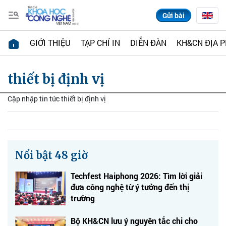
Gửi bài
GIỚI THIỆU
TẠP CHÍ IN
DIỄN ĐÀN
KH&CN ĐỊA 
thiết bị định vị
Cập nhập tin tức thiết bị định vị
Nổi bật 48 giờ
Techfest Haiphong 2026: Tìm lời giải
đưa công nghệ từ ý tưởng đến thị
trường
Bộ KH&CN lưu ý nguyên tắc chi cho