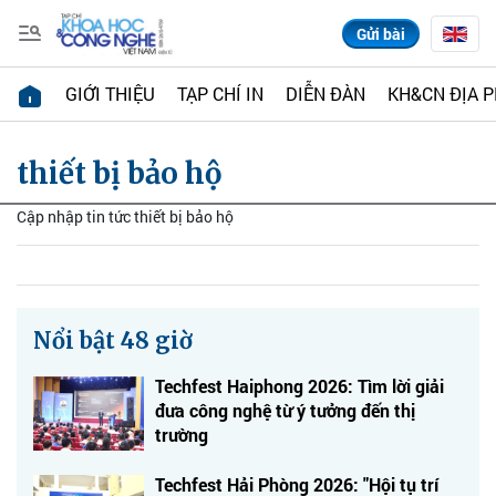
Gửi bài
GIỚI THIỆU
TẠP CHÍ IN
DIỄN ĐÀN
KH&CN ĐỊA 
thiết bị bảo hộ
Cập nhập tin tức thiết bị bảo hộ
Nổi bật 48 giờ
Techfest Haiphong 2026: Tìm lời giải
đưa công nghệ từ ý tưởng đến thị
trường
Techfest Hải Phòng 2026: "Hội tụ trí