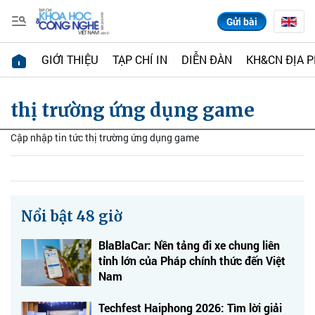
Gửi bài
GIỚI THIỆU
TẠP CHÍ IN
DIỄN ĐÀN
KH&CN ĐỊA 
thị trường ứng dụng game
Cập nhập tin tức thị trường ứng dụng game
Nổi bật 48 giờ
BlaBlaCar: Nền tảng đi xe chung liên
tỉnh lớn của Pháp chính thức đến Việt
Nam
Techfest Haiphong 2026: Tìm lời giải