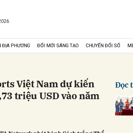
2026
bình luận
 ĐỊA PHƯƠNG
ĐỔI MỚI SÁNG TẠO
CHUYỂN ĐỔI SỐ
M
rts Việt Nam dự kiến
Đọc 
73 triệu USD vào năm
Hủy
G