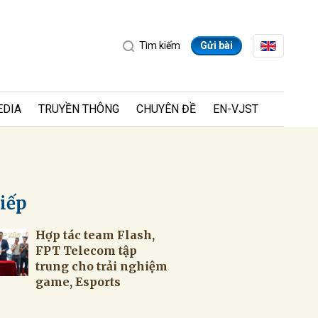
Tìm kiếm
Gửi bài
EDIA
TRUYỀN THÔNG
CHUYÊN ĐỀ
EN-VJST
tiếp
Hợp tác team Flash,
ửi
FPT Telecom tập
trung cho trải nghiệm
game, Esports