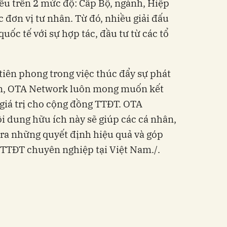
iều trên 2 mức độ: Cấp Bộ, ngành, Hiệp
c đơn vị tư nhân. Từ đó, nhiều giải đấu
ốc tế với sự hợp tác, đầu tư từ các tổ
am, OTA Network luôn mong muốn kết
 giá trị cho cộng đồng TTĐT. OTA
i dung hữu ích này sẽ giúp các cá nhân,
ra những quyết định hiệu quả và góp
phần tạo dựng hệ sinh thái TTĐT chuyên nghiệp tại Việt Nam.‏/.