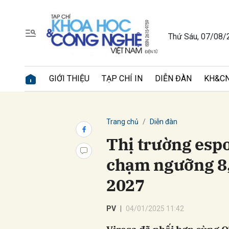
Thứ Sáu, 07/08/
Gửi 
GIỚI THIỆU
TẠP CHÍ IN
DIỄN ĐÀN
KH&CN
Trang chủ
Diễn đàn
Thị trường espo
chạm ngưỡng 8,
2027
PV
04/01/2025 11:42