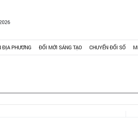
/2026
 ĐỊA PHƯƠNG
ĐỔI MỚI SÁNG TẠO
CHUYỂN ĐỔI SỐ
M