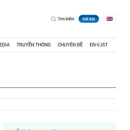
Tìm kiếm
Gửi bài
EDIA
TRUYỀN THÔNG
CHUYÊN ĐỀ
EN-VJST