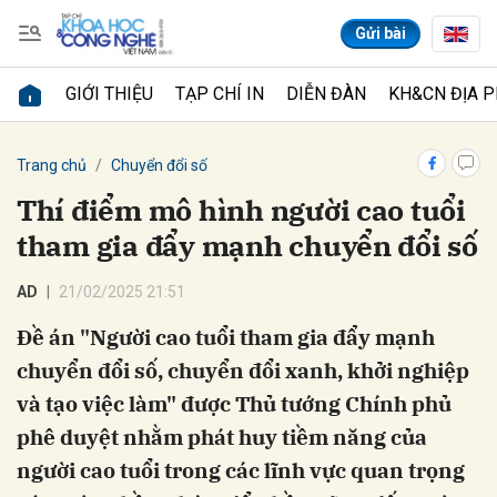
Gửi bài
GIỚI THIỆU
TẠP CHÍ IN
DIỄN ĐÀN
KH&CN ĐỊA 
Gửi bình luận
Trang chủ
Chuyển đổi số
Thí điểm mô hình người cao tuổi
tham gia đẩy mạnh chuyển đổi số
AD
21/02/2025 21:51
Đề án "Người cao tuổi tham gia đẩy mạnh
chuyển đổi số, chuyển đổi xanh, khởi nghiệp
Hủy
Gửi
và tạo việc làm" được Thủ tướng Chính phủ
phê duyệt nhằm phát huy tiềm năng của
người cao tuổi trong các lĩnh vực quan trọng