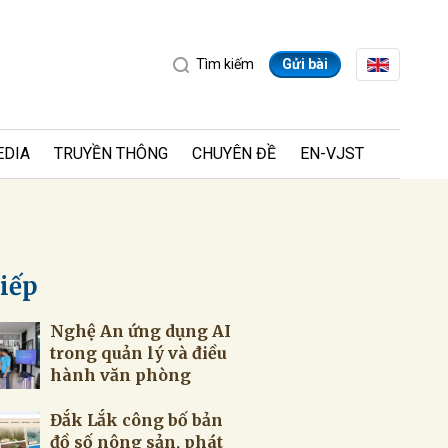
Tìm kiếm
Gửi bài
EDIA
TRUYỀN THÔNG
CHUYÊN ĐỀ
EN-VJST
tiếp
Nghệ An ứng dụng AI
ửi
trong quản lý và điều
hành văn phòng
Đắk Lắk công bố bản
đồ số nông sản, phát