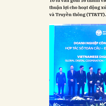
Tổ tư vấn gồm 16 thành vi
thuận lợi cho hoạt động xú
và Truyền thông (TT&TT).