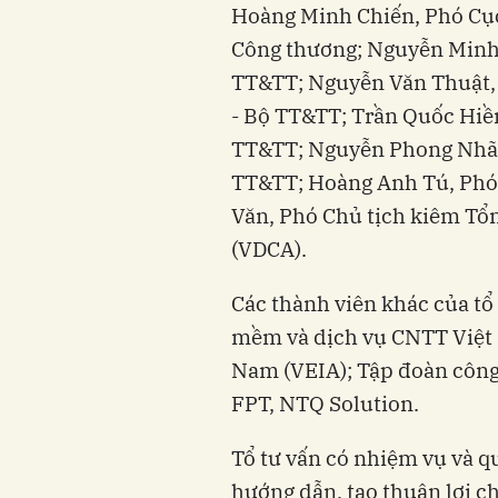
Hoàng Minh Chiến, Phó Cục
Công thương; Nguyễn Minh
TT&TT; Nguyễn Văn Thuật, 
- Bộ TT&TT; Trần Quốc Hiề
TT&TT; Nguyễn Phong Nhã,
TT&TT; Hoàng Anh Tú, Phó
Văn, Phó Chủ tịch kiêm Tổ
(VDCA).
Các thành viên khác của tổ
mềm và dịch vụ CNTT Việt 
Nam (VEIA); Tập đoàn công 
FPT, NTQ Solution.
Tổ tư vấn có nhiệm vụ và qu
hướng dẫn, tạo thuận lợi ch