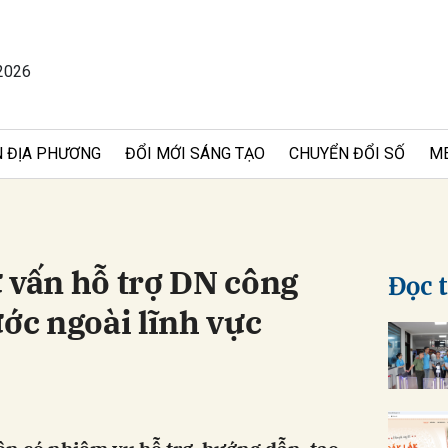
2026
bình luận
 ĐỊA PHƯƠNG
ĐỔI MỚI SÁNG TẠO
CHUYỂN ĐỔI SỐ
M
 vấn hỗ trợ DN công
Đọc 
ước ngoài lĩnh vực
Hủy
G