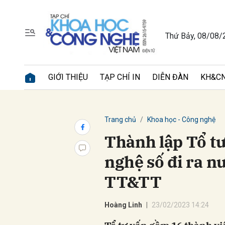
Thứ Bảy, 08/08/
Gửi 
GIỚI THIỆU
TẠP CHÍ IN
DIỄN ĐÀN
KH&CN
Trang chủ
Khoa học - Công nghệ
Thành lập Tổ tư
nghệ số đi ra n
TT&TT
Hoàng Linh
23/02/2023 14:24