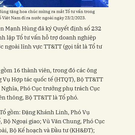
ng tặng hoa chúc mừng ra mắt Tổ tư vấn trong
 Việt Nam đi ra nước ngoài ngày 23/2/2023.
n Mạnh Hùng đã ký Quyết định số 232
nh lập Tổ tư vấn hỗ trợ doanh nghiệp
c ngoài lĩnh vực TT&TT (gọi tắt là Tổ tư
 gồm 16 thành viên, trong đó các ông
g Vụ Hợp tác quốc tế (HTQT), Bộ TT&TT
 Nghĩa, Phó Cục trưởng phụ trách Cục
n thông, Bộ TT&TT là Tổ phó.
a Tổ gồm: Đặng Khánh Linh, Phó Vụ
, Bộ Ngoại giao; Vũ Văn Chung, Phó Cục
oài, Bộ Kế hoạch và Đầu tư (KH&ĐT);