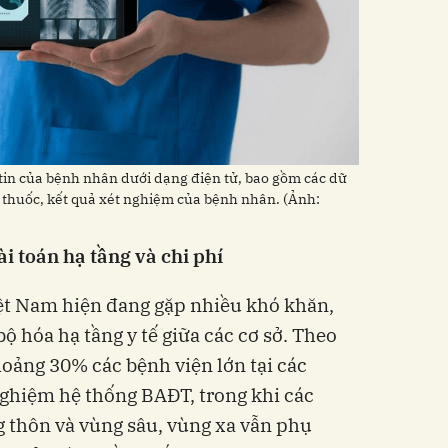
 tin của bệnh nhân dưới dạng điện tử, bao gồm các dữ
 toa thuốc, kết quả xét nghiệm của bệnh nhân. (Ảnh:
i toán hạ tầng và chi phí
iệt Nam hiện đang gặp nhiều khó khăn,
bộ hóa hạ tầng y tế giữa các cơ sở. Theo
hoảng 30% các bệnh viện lớn tại các
nghiệm hệ thống BAĐT, trong khi các
g thôn và vùng sâu, vùng xa vẫn phụ