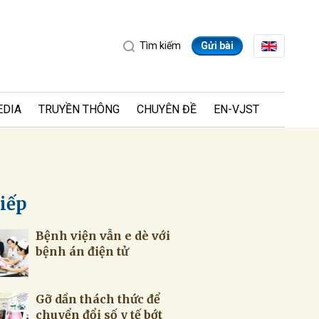
Tìm kiếm
Gửi bài
EDIA
TRUYỀN THÔNG
CHUYÊN ĐỀ
EN-VJST
tiếp
Bệnh viện vẫn e dè với
ửi
bệnh án điện tử
Gỡ dần thách thức để
chuyển đổi số y tế bớt