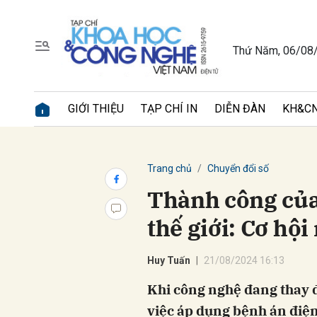
Thứ Năm, 06/08
Gửi 
GIỚI THIỆU
TẠP CHÍ IN
DIỄN ĐÀN
KH&CN
Trang chủ
Chuyển đổi số
Thành công của
thế giới: Cơ hộ
Huy Tuấn
21/08/2024 16:13
Khi công nghệ đang thay đ
việc áp dụng bệnh án điệ