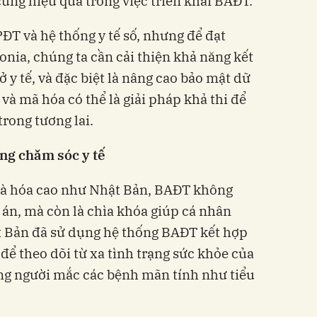
ùng hiệu quả trong việc triển khai BAĐT.
T và hệ thống y tế số, nhưng để đạt
onia, chúng ta cần cải thiện khả năng kết
ở y tế, và đặc biệt là nâng cao bảo mật dữ
và mã hóa có thể là giải pháp khả thi để
rong tương lai.
ng chăm sóc y tế
 già hóa cao như Nhật Bản, BAĐT không
 án, mà còn là chìa khóa giúp cá nhân
hật Bản đã sử dụng hệ thống BAĐT kết hợp
 để theo dõi từ xa tình trạng sức khỏe của
ng người mắc các bệnh mãn tính như tiểu