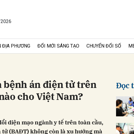
/2026
bình luận
 ĐỊA PHƯƠNG
ĐỔI MỚI SÁNG TẠO
CHUYỂN ĐỔI SỐ
M
 bệnh án điện tử trên
Đọc 
i nào cho Việt Nam?
Hủy
G
ổi diện mạo ngành y tế trên toàn cầu,
n tử (BAĐT) không còn là xu hướng mà