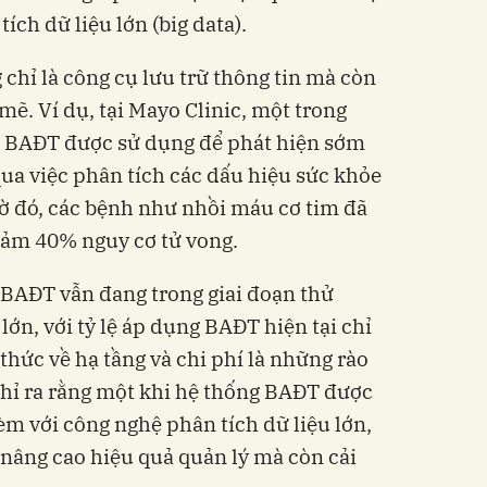
ch dữ liệu lớn (big data).
hỉ là công cụ lưu trữ thông tin mà còn
ẽ. Ví dụ, tại Mayo Clinic, một trong
 BAĐT được sử dụng để phát hiện sớm
qua việc phân tích các dấu hiệu sức khỏe
ờ đó, các bệnh như nhồi máu cơ tim đã
iảm 40% nguy cơ tử vong.
i BAĐT vẫn đang trong giai đoạn thử
ớn, với tỷ lệ áp dụng BAĐT hiện tại chỉ
hức về hạ tầng và chi phí là những rào
chỉ ra rằng một khi hệ thống BAĐT được
kèm với công nghệ phân tích dữ liệu lớn,
 nâng cao hiệu quả quản lý mà còn cải