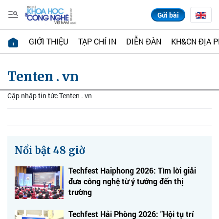
Gửi bài
GIỚI THIỆU
TẠP CHÍ IN
DIỄN ĐÀN
KH&CN ĐỊA 
Tenten . vn
Cập nhập tin tức Tenten . vn
Nổi bật 48 giờ
Techfest Haiphong 2026: Tìm lời giải
đưa công nghệ từ ý tưởng đến thị
trường
Techfest Hải Phòng 2026: "Hội tụ trí