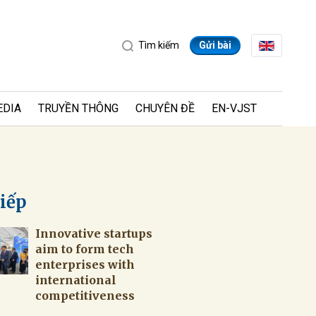
Tìm kiếm
Gửi bài
EDIA
TRUYỀN THÔNG
CHUYÊN ĐỀ
EN-VJST
tiếp
Innovative startups
ửi
aim to form tech
enterprises with
international
competitiveness