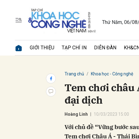
Thứ Năm, 06/08
Gửi 
GIỚI THIỆU
TẠP CHÍ IN
DIỄN ĐÀN
KH&CN
Trang chủ
Khoa học - Công nghệ
Tem chơi châu 
đại dịch
Hoàng Linh
10/03/2023 15:00
Với chủ đề “Vững bước sau
Tem chơi Châu Á - Thái B