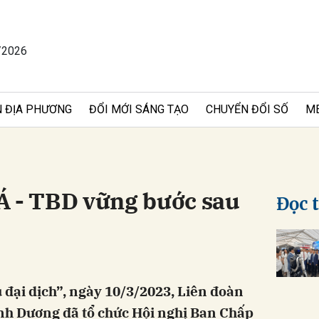
/2026
bình luận
 ĐỊA PHƯƠNG
ĐỔI MỚI SÁNG TẠO
CHUYỂN ĐỔI SỐ
M
Á - TBD vững bước sau
Đọc 
Hủy
G
 đại dịch”, ngày 10/3/2023, Liên đoàn
ình Dương đã tổ chức Hội nghị Ban Chấp