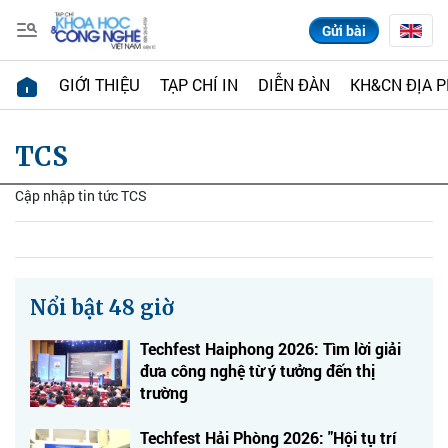
Gửi bài
GIỚI THIỆU
TẠP CHÍ IN
DIỄN ĐÀN
KH&CN ĐỊA 
TCS
Cập nhập tin tức TCS
Nổi bật 48 giờ
Techfest Haiphong 2026: Tìm lời giải
đưa công nghệ từ ý tưởng đến thị
trường
Techfest Hải Phòng 2026: "Hội tụ trí