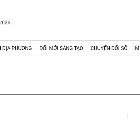
/2026
 ĐỊA PHƯƠNG
ĐỔI MỚI SÁNG TẠO
CHUYỂN ĐỔI SỐ
M