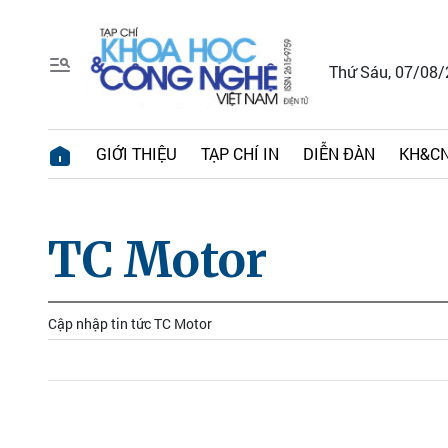
Thứ Sáu, 07/08
GIỚI THIỆU
TẠP CHÍ IN
DIỄN ĐÀN
KH&CN
TC Motor
Cập nhập tin tức TC Motor