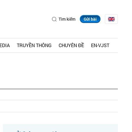
Tìm kiếm
Gửi bài
EDIA
TRUYỀN THÔNG
CHUYÊN ĐỀ
EN-VJST